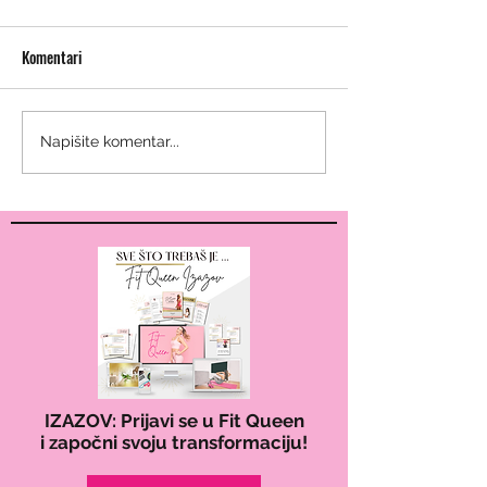
Komentari
Muffini od špinata i fete:
Kako pripremiti je
Napišite komentar...
proteinska užina za ponijeti
zdrave obroke za ci
IZAZOV: Prijavi se u Fit Queen
i započni svoju transformaciju!