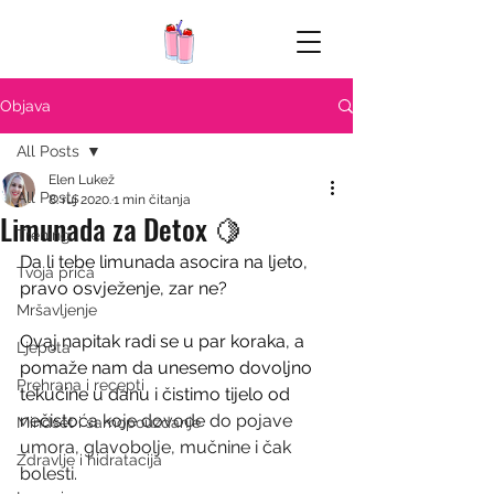
Objava
All Posts
Elen Lukež
All Posts
8. ruj 2020.
1 min čitanja
Limunada za Detox 🍋
Trening
Da li tebe limunada asocira na ljeto, 
Tvoja priča
pravo osvježenje, zar ne?
Mršavljenje
Ovaj napitak radi se u par koraka, a 
Ljepota
pomaže nam da unesemo dovoljno 
Prehrana i recepti
tekućine u danu i čistimo tijelo od 
nečisto
ća koje dovode do pojave 
Mindset i samopouzdanje
umora, glavobolje, mučnine i čak 
Zdravlje i hidratacija
bolesti.