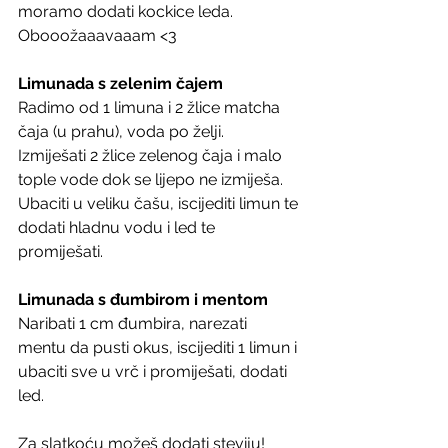
moramo dodati kockice leda. 
Obooožaaavaaam <3 
Limunada s zelenim čajem 
Radimo od 1 limuna i 2 žlice matcha 
čaja (u prahu), voda po želji. 
Izmiješati 2 žlice zelenog čaja i malo 
tople vode dok se lijepo ne izmiješa. 
Ubaciti u veliku čašu, iscijediti limun te 
dodati hladnu vodu i led te 
promiješati.
Limunada s đumbirom i mentom 
Naribati 1 cm đumbira, narezati 
mentu da pusti okus, iscijediti 1 limun i 
ubaciti sve u vrč i promiješati, dodati 
led.
Za slatkoću možeš dodati steviju!