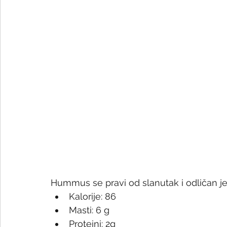
Hummus se pravi od slanutak i odličan je 
Kalorije: 86
Masti: 6 g
Proteini: 2g