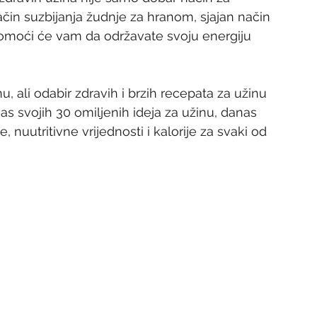
ačin suzbijanja žudnje za hranom, sjajan način 
 pomoći će vam da održavate svoju energiju 
u, ali odabir zdravih i brzih recepata za užinu 
as svojih 30 omiljenih ideja za užinu, danas 
 nuutritivne vrijednosti i kalorije za svaki od 