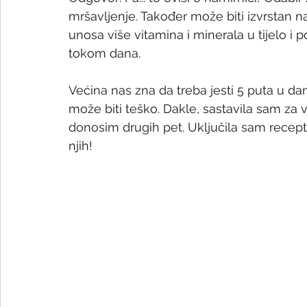
mršavljenje. Također može biti izvrstan n
unosa više vitamina i minerala u tijelo i
tokom dana.
Većina nas zna da treba jesti 5 puta u dan
može biti teško. Dakle, sastavila sam za v
donosim drugih pet. Uključila sam recepte,
njih!