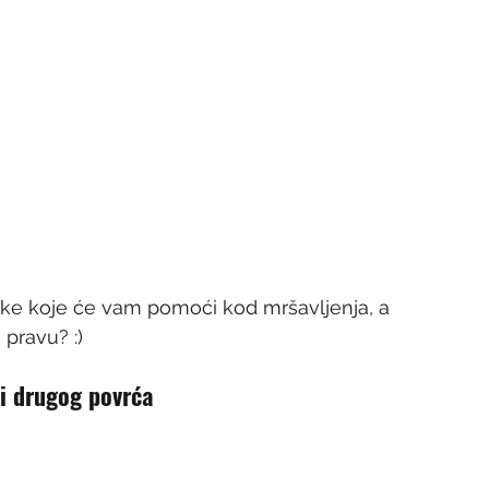
oke koje će vam pomoći kod mršavljenja, a 
u pravu? :)
li drugog povrća