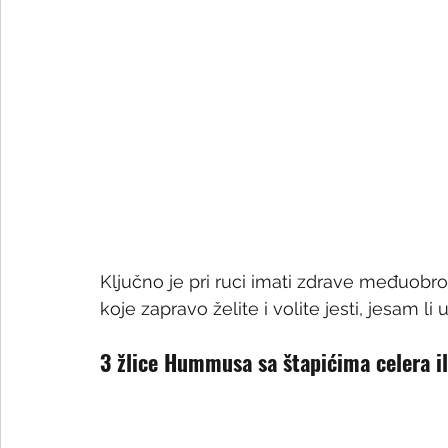
Ključno je pri ruci imati zdrave međuobr
koje zapravo želite i volite jesti, jesam li 
3 žlice Hummusa sa štapićima celera i