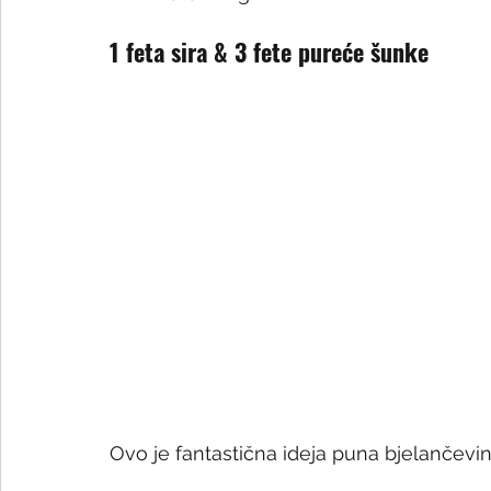
1 feta sira & 3 fete pureće šunke
Ovo je fantastična ideja puna bjelančevin