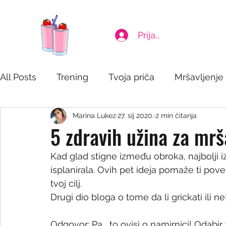
Prijava
All Posts
Trening
Tvoja priča
Mršavljenje
Marina Lukez
27. sij 2020.
2 min čitanja
Mindset i samopouzdanje
Zdravlje i hidratac
5 zdravih užina za mrša
Kad glad stigne između obroka, najbolji i
isplanirala. Ovih pet ideja pomaže ti pove
tvoj cilj.
Drugi dio bloga o tome da li grickati ili ne
Odgovor: Pa... to ovisi o namirnici! Odabi