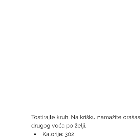
Tostirajte kruh. Na krišku namažite orašas
drugog voća po želji.
Kalorije: 302