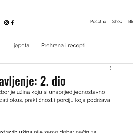
Početna
Shop
Bl
Ljepota
Prehrana i recepti
ija
Izazovi
vljenje: 2. dio
zbor je užina koju si unaprijed jednostavno 
zati okus, praktičnost i porciju koja podržava 
!
r zdravih užina nije samo dobar način za 