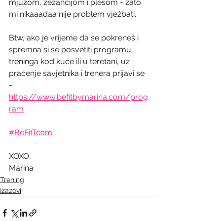
mjuzom, zezancijom i plesom - zato 
mi nikaaadaa nije problem vježbati.
Btw, ako je vrijeme da se pokreneš i 
spremna si se posvetiti programu 
treninga kod kuće ili u teretani, uz 
praćenje savjetnika i trenera prijavi se 
- 
https://www.befitbymarina.com/prog
ram
#BeFitTeam
XOXO, 
Marina
Trening
Izazovi