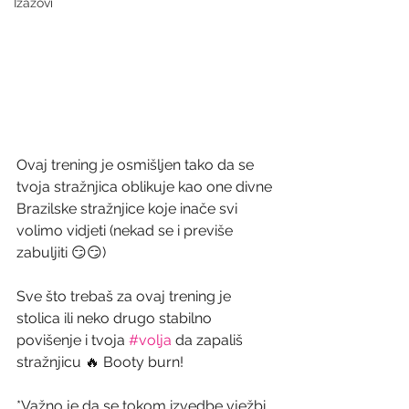
Izazovi
Ovaj trening je osmišljen tako da se 
tvoja stražnjica oblikuje kao one divne 
Brazilske stražnjice koje inače svi 
volimo vidjeti (nekad se i previše 
zabuljiti 😏😏)
Sve što trebaš za ovaj trening je 
stolica ili neko drugo stabilno 
povišenje i tvoja 
#volja
 da zapališ 
stražnjicu 🔥 Booty burn!
*Važno je da se tokom izvedbe vježbi 