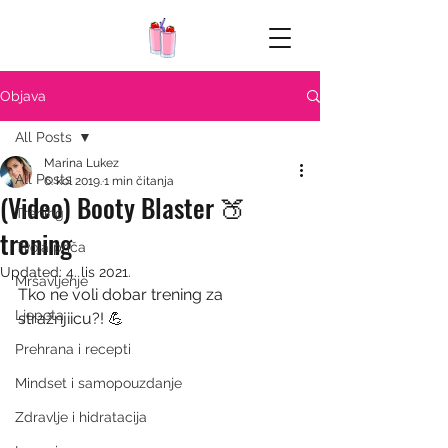
Objava
All Posts
Marina Lukez
All Posts
6. kol 2019.
1 min čitanja
(Video) Booty Blaster 🍑
Trening
trening
Tvoja priča
Updated:
4. lis 2021.
Mršavljenje
Tko ne voli dobar trening za 
Ljepota
stražnjiicu?! 💪
Prehrana i recepti
Mindset i samopouzdanje
Zdravlje i hidratacija