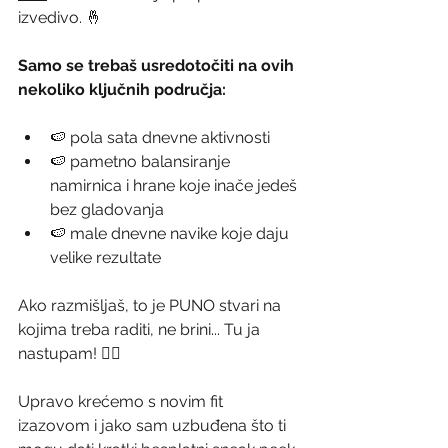
izvedivo. 🤞
Samo se trebaš usredotočiti na ovih 
nekoliko ključnih područja:
🍉 pola sata dnevne aktivnosti
🍉 pametno balansiranje 
namirnica i hrane koje inače jedeš 
bez gladovanja
🍉 male dnevne navike koje daju 
velike rezultate
Ako razmišljaš, to je PUNO stvari na 
kojima treba raditi, ne brini... Tu ja 
nastupam! 🙋‍♀️
Upravo krećemo s novim fit 
izazovom i jako sam uzbuđena što ti 