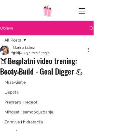
Objava
All Posts
Marina Lukez
All Posts
9. sij 2023.
1 min čitanja
🍑Besplatni video trening:
Trening
Booty Build - Goal Digger 💪
Tvoja priča
Mršavljenje
Ljepota
Prehrana i recepti
Mindset i samopouzdanje
Zdravlje i hidratacija