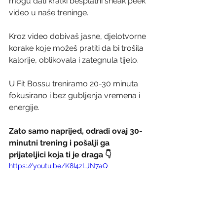
mogu dati kratki besplatni sneak peek 
video u naše treninge.
Kroz video dobivaš jasne, djelotvorne 
korake koje možeš pratiti da bi trošila 
kalorije, oblikovala i zategnula tijelo.
U Fit Bossu treniramo 20-30 minuta 
fokusirano i bez gubljenja vremena i 
energije.
Zato samo naprijed, odradi ovaj 30-
minutni trening i pošalji ga 
prijateljici koja ti je draga 👇
https://youtu.be/K8I4zLJN7aQ