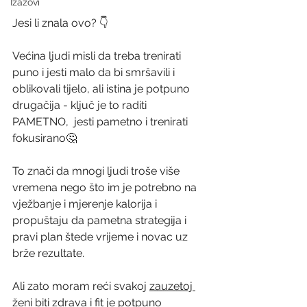
Izazovi
Jesi li znala ovo? 👇
Većina ljudi misli da treba trenirati 
puno i jesti malo da bi smršavili i 
oblikovali tijelo, ali istina je potpuno 
drugačija - ključ je to raditi 
PAMETNO,  jesti pametno i trenirati 
fokusirano🤔
To znači da mnogi ljudi troše više 
vremena nego što im je potrebno na 
vježbanje i mjerenje kalorija i 
propuštaju da pametna strategija i 
pravi plan štede vrijeme i novac uz 
brže rezultate.
Ali zato moram reći svakoj 
zauzetoj 
ženi
 biti zdrava i fit je potpuno 