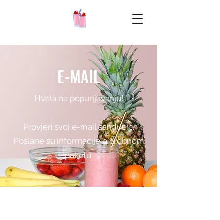
E-MAIL
Hvala na popunjavanju!
Provjeri svoj e-mail sandučić.
Poslane su informacije o probnom
paketu.