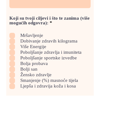
Koji su tvoji ciljevi i što te zanima (više
O
mogućih odgovra):
*
b
a
Mršavljenje
v
Dobivanje zdravih kilograma
e
z
Više Energije
n
Poboljšanje zdravlja i imuniteta
o
Poboljšanje sportske izvedbe
Bolja probava
Bolji san
Žensko zdravlje
Smanjenje (%) masnoće tijela
Ljepša i zdravija koža i kosa
POTVRDI